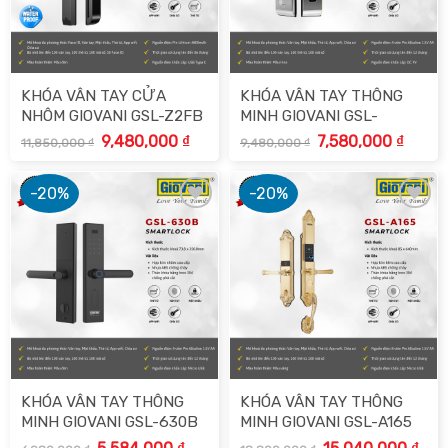
KHÓA VÂN TAY CỬA
KHÓA VÂN TAY THÔNG
NHÔM GIOVANI GSL-Z2FB
MINH GIOVANI GSL-
118C87G
Giá
Giá
Giá
Giá
9,480,000
₫
7,580,000
₫
11,850,000
₫
9,480,000
₫
gốc
hiện
gốc
hiện
là:
tại
là:
tại
11,850,000 ₫.
là:
9,480,000 ₫.
là:
9,480,000 ₫.
7,580,
-20%
-20%
Add to
Add to
wishlist
wishlist
KHÓA VÂN TAY THÔNG
KHÓA VÂN TAY THÔNG
MINH GIOVANI GSL-630B
MINH GIOVANI GSL-A165
Giá
Giá
Giá
Giá