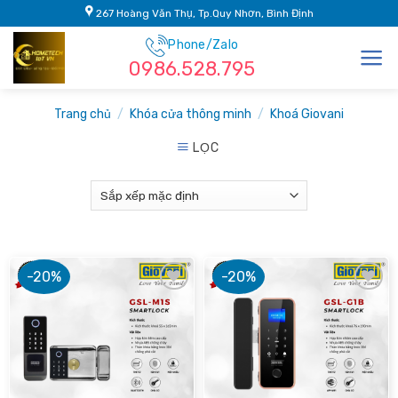
Skip
267 Hoàng Văn Thụ, Tp.Quy Nhơn, Bình Định
to
Phone/Zalo
content
0986.528.795
Trang chủ
/
Khóa cửa thông minh
/
Khoá Giovani
LỌC
-20%
-20%
Add to
Add to
wishlist
wishlist