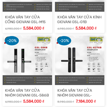
KHÓA VÂN TAY CỬA
KHÓA VÂN TAY CỬA KÍNH
CỔNG GIOVANI GSL-M1S
GIOVANI GSL-G1B
Giá
Giá
Giá
Giá
5,584,000
₫
5,584,000
₫
6,980,000
₫
6,980,000
₫
gốc
hiện
gốc
hiện
là:
tại
là:
tại
6,980,000 ₫.
là:
6,980,000 ₫.
là:
5,584,000 ₫.
5,584,
-20%
-20%
Add to
Add to
wishlist
wishlist
KHÓA VÂN TAY CỬA
KHÓA VÂN TAY CỬA
NHÔM GIOVANI GSL-586B
NHÔM GIOVANI GSL-
K276B
Giá
Giá
Giá
Giá
5,584,000
₫
7,184,000
₫
6,980,000
₫
8,980,000
₫
gốc
hiện
gốc
hiện