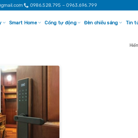
gmail.com
0986.528.795 – 0963.696.799
y
Smart Home
Cổng tự động
Đèn chiếu sáng
Tin t
Hiển
Add to
wishlist