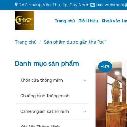
Skip
267 Hoàng Văn Thụ, Tp. Quy Nhơn
hieuvocamera@
to
content
Trang chủ
Giới thiệu
Khoá vân ta
Trang chủ
/
Sản phẩm được gắn thẻ “tại”
Danh mục sản phẩm
-8%
Khóa cửa thông minh
Chuông hình thông minh
Camera giám sát an ninh