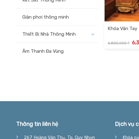
Két Sắt Thông Minh
Giàn phơi thông minh
Khóa Vân Tay
Thiết Bị Nhà Thông Minh
Giá
6,
6,800,000
₫
gốc
là:
Âm Thanh Đa Vùng
6,8
Thông tin liên hệ
Dịch vụ c
267 Hoàng Văn Thụ, Tp. Quy Nhơn
Khóa cử