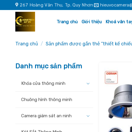
Skip
267 Hoàng Văn Thụ, Tp. Quy Nhơn
hieuvocamera@
to
content
Trang chủ
Giới thiệu
Khoá vân ta
Trang chủ
/
Sản phẩm được gắn thẻ “thiết kế chi
Danh mục sản phẩm
Khóa cửa thông minh
Chuông hình thông minh
Camera giám sát an ninh