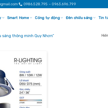
gmail.com
0986.528.795 – 0963.696.799
y
Smart Home
Cổng tự động
Đèn chiếu sáng
Tin t
ếu sáng thông minh Quy Nhơn”
Hiển
Add to
wishlist