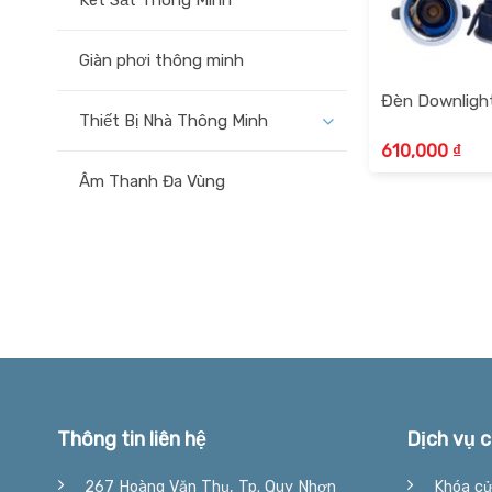
Két Sắt Thông Minh
Giàn phơi thông minh
Đèn Downlight
Thiết Bị Nhà Thông Minh
610,000
₫
Âm Thanh Đa Vùng
Thông tin liên hệ
Dịch vụ c
267 Hoàng Văn Thụ, Tp. Quy Nhơn
Khóa cử