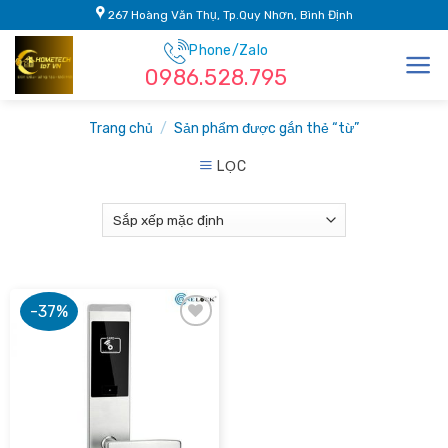
Skip
267 Hoàng Văn Thụ, Tp.Quy Nhơn, Bình Định
to
Phone/Zalo
content
0986.528.795
Trang chủ
/
Sản phẩm được gắn thẻ “từ”
LỌC
-37%
Add to
wishlist