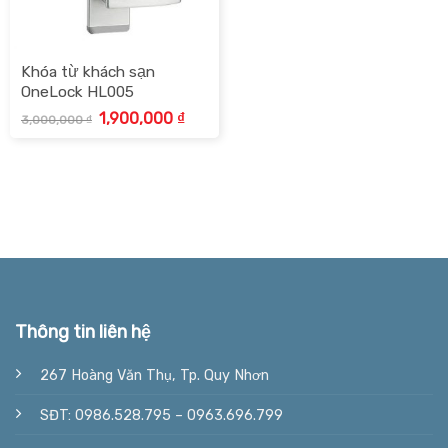
Khóa từ khách sạn
OneLock HL005
Giá
Giá
1,900,000
₫
3,000,000
₫
gốc
hiện
là:
tại
3,000,000 ₫.
là:
1,900,000 ₫.
Thông tin liên hệ
267 Hoàng Văn Thụ, Tp. Quy Nhơn
SĐT: 0986.528.795 – 0963.696.799