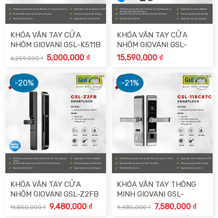
KHÓA VÂN TAY CỬA
KHÓA VÂN TAY CỬA
NHÔM GIOVANI GSL-K511B
NHÔM GIOVANI GSL-
X383SV
Giá
Giá
5,000,000
₫
15,590,000
₫
6,259,000
₫
gốc
hiện
là:
tại
6,259,000 ₫.
là:
5,000,000 ₫.
-20%
-21%
Add to
Add to
wishlist
wishlist
KHÓA VÂN TAY CỬA
KHÓA VÂN TAY THÔNG
NHÔM GIOVANI GSL-Z2FB
MINH GIOVANI GSL-
118C87G
Giá
Giá
Giá
Giá
9,480,000
₫
7,580,000
₫
11,850,000
₫
9,480,000
₫
gốc
hiện
gốc
hiện