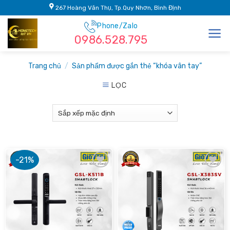
Skip
267 Hoàng Văn Thụ, Tp.Quy Nhơn, Bình Định
to
Phone/Zalo
content
0986.528.795
Trang chủ
/
Sản phẩm được gắn thẻ “khóa vân tay”
LỌC
-21%
Add to
Add to
wishlist
wishlist