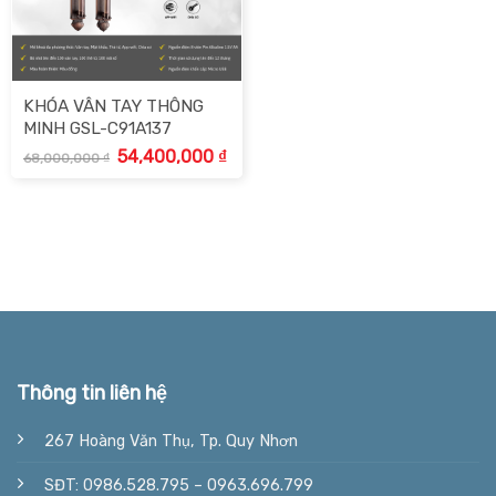
KHÓA VÂN TAY THÔNG
MINH GSL-C91A137
Giá
Giá
54,400,000
₫
68,000,000
₫
gốc
hiện
là:
tại
68,000,000 ₫.
là:
54,400,000 ₫.
Thông tin liên hệ
267 Hoàng Văn Thụ, Tp. Quy Nhơn
SĐT: 0986.528.795 – 0963.696.799