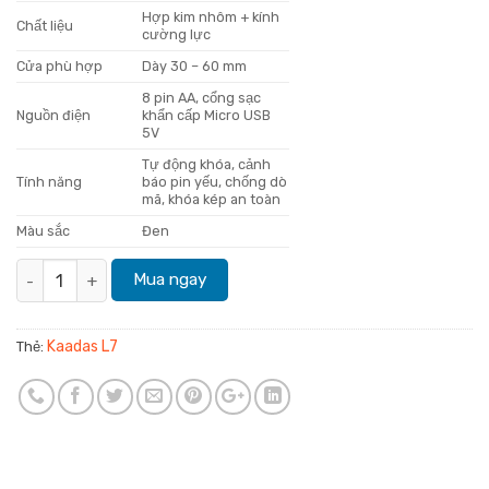
Hợp kim nhôm + kính
Chất liệu
cường lực
Cửa phù hợp
Dày 30 – 60 mm
8 pin AA, cổng sạc
Nguồn điện
khẩn cấp Micro USB
5V
Tự động khóa, cảnh
Tính năng
báo pin yếu, chống dò
mã, khóa kép an toàn
Màu sắc
Đen
Kaadas L7 số lượng
Mua ngay
Kaadas L7
Thẻ: