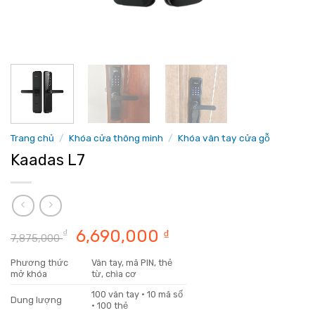
Trang chủ
/
Khóa cửa thông minh
/
Khóa vân tay cửa gỗ
Kaadas L7
Giá
Giá
6,690,000
₫
₫
7,875,000
gốc
hiện
Phương thức
Vân tay, mã PIN, thẻ
là:
tại
mở khóa
từ, chìa cơ
7,875,000 ₫.
là:
100 vân tay · 10 mã số
6,690,000 ₫.
Dung lượng
· 100 thẻ