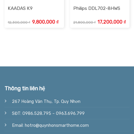
KAADAS K9
Philips DDL702-8HWS
Giá
Giá
Giá
Giá
9,800,000
₫
17,200,000
₫
12,300,000
₫
21,800,000
₫
gốc
hiện
gốc
hiện
là:
tại
là:
tại
12,300,000 ₫.
là:
21,800,000 ₫.
là:
4,000 ₫.
9,800,000 ₫.
17,2
Thông tin liên hệ
267 Hoàng Văn Thụ, Tp. Quy Nhơn
SĐT: 0986.528.795 – 0963.696.799
Email: hotro@quynhonsmarthome.com