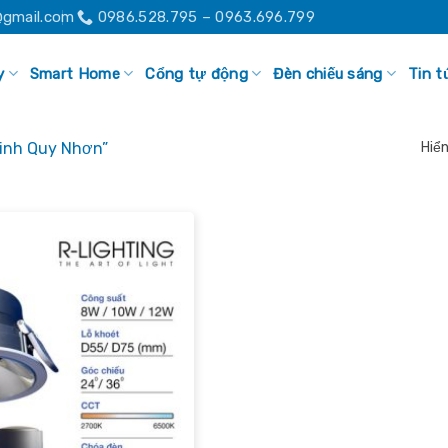
gmail.com
0986.528.795 – 0963.696.799
y
Smart Home
Cổng tự động
Đèn chiếu sáng
Tin t
inh Quy Nhơn”
Hiển
Add to
wishlist