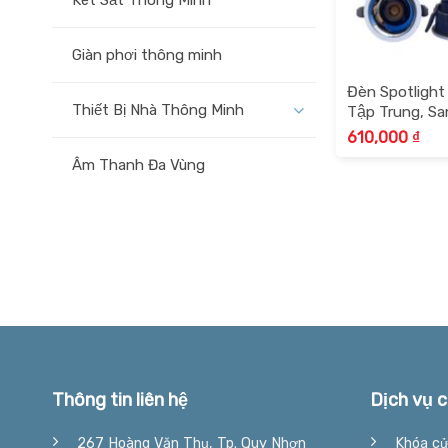
Két Sắt Thông Minh
Giàn phơi thông minh
Đèn Spotlight
Thiết Bị Nhà Thông Minh
Tập Trung, San
HomeTech Io
610,000
₫
Âm Thanh Đa Vùng
Thông tin liên hệ
Dịch vụ c
267 Hoàng Văn Thụ, Tp. Quy Nhơn
Khóa cử