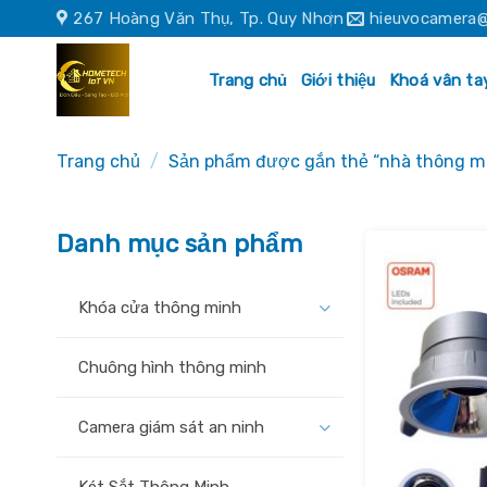
Skip
267 Hoàng Văn Thụ, Tp. Quy Nhơn
hieuvocamera@
to
content
Trang chủ
Giới thiệu
Khoá vân ta
Trang chủ
/
Sản phẩm được gắn thẻ “nhà thông m
Danh mục sản phẩm
Khóa cửa thông minh
Chuông hình thông minh
Camera giám sát an ninh