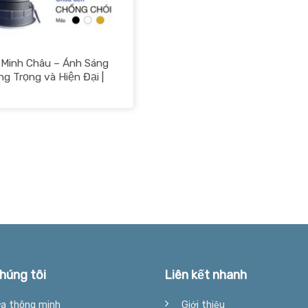
 Minh Châu – Ánh Sáng
g Trọng và Hiện Đại |
T VN
húng tôi
Liên kết nhanh
a thông minh
Giới thiệu