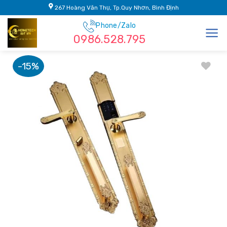
Skip
267 Hoàng Văn Thụ, Tp.Quy Nhơn, Bình Định
to
Phone/Zalo
content
0986.528.795
-15%
Add to
wishlist