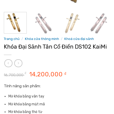
Trang chủ
/
Khóa cửa thông minh
/
Khoá cửa đại sảnh
Khóa Đại Sảnh Tân Cổ Điển DS102 KaiMi
Giá
Giá
14,200,000
₫
₫
16,700,000
gốc
hiện
là:
tại
Tính năng sản phẩm:
16,700,000 ₫.
là:
Mở khóa bằng vân tay
14,200,000 ₫.
Mở khóa bằng mật mã
Mở khóa bằng thẻ từ