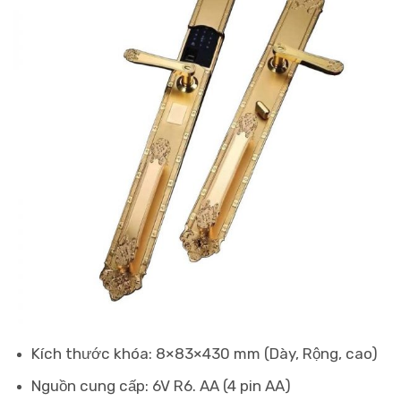
Kích thước khóa: 8×83×430 mm (Dày, Rộng, cao)
Nguồn cung cấp: 6V R6. AA (4 pin AA)