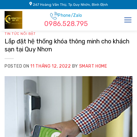
Skip
267 Hoàng Văn Thụ, Tp.Quy Nhơn, Bình Định
to
Phone/Zalo
content
0986.528.795
TIN TỨC NỔI BẬT
Lắp đặt hệ thống khóa thông minh cho khách
sạn tại Quy Nhơn
POSTED ON
11 THÁNG 12, 2022
BY
SMART HOME