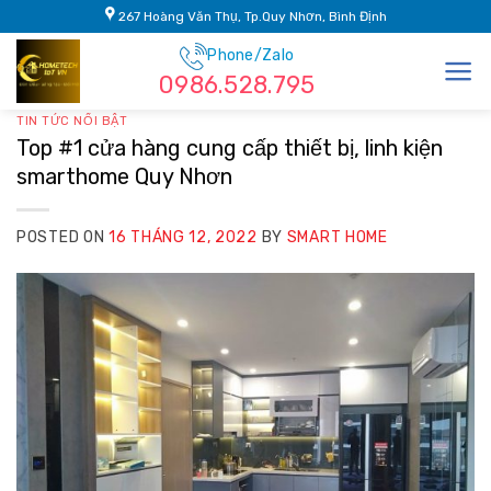
Skip
267 Hoàng Văn Thụ, Tp.Quy Nhơn, Bình Định
to
Phone/Zalo
content
0986.528.795
TIN TỨC NỔI BẬT
Top #1 cửa hàng cung cấp thiết bị, linh kiện
smarthome Quy Nhơn
POSTED ON
16 THÁNG 12, 2022
BY
SMART HOME