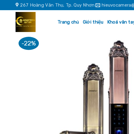
Skip
267 Hoàng Văn Thụ, Tp. Quy Nhơn
hieuvocamera@
to
content
Trang chủ
Giới thiệu
Khoá vân ta
-22%