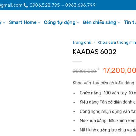
gmail.com
0986.528.795 – 0963.696.799
y
Smart Home
Cổng tự động
Đèn chiếu sáng
Tin t
Trang chủ
/
Khóa cửa thông mi
KAADAS 6002
Giá
17,200,0
₫
Add to
21,800,000
wishlist
gốc
Khóa vân tay cửa gỗ kiểu dáng 
là:
21,800,00
Chức năng : 100 vân tay, 10 
Kiểu dáng Tân cố điển dành ch
Công nghệ nhận dạng vân ta
Mở khóa bằng điều khiển Re
Mặt kính cường lực chịu va đ