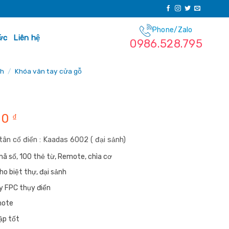
Phone/Zalo
ức
Liên hệ
0986.528.795
nh
/
Khóa vân tay cửa gỗ
Giá
00
₫
hiện
tân cổ điển : Kaadas 6002 ( đại sảnh)
tại
0 ₫.
là:
mã số, 100 thẻ từ, Remote, chìa cơ
17,200,000 ₫.
o biệt thự, đại sảnh
y FPC thụy điển
mote
ập tốt