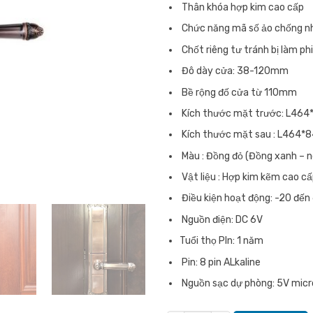
Thân khóa hợp kim cao cấp
Chức năng mã số ảo chống n
Chốt riêng tư tránh bị làm ph
Đô dày cửa: 38-120mm
Bề rộng đố cửa từ 110mm
Kích thước mặt trước: L4
Kích thước mặt sau : L464
Màu : Đồng đỏ (Đồng xanh – 
Vật liệu : Hợp kim kẽm cao c
Điều kiện hoạt động: -20 đến
Nguồn điện: DC 6V
Tuổi thọ PIn: 1 năm
Pin: 8 pin ALkaline
Nguồn sạc dự phòng: 5V mic