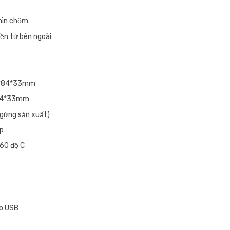
hìn chộm
iền từ bên ngoài
64*84*33mm
*84*33mm
ngừng sản xuất)
ấp
 60 độ C
ro USB