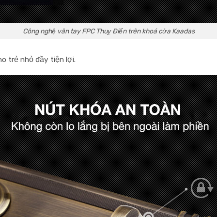
Công nghệ vân tay FPC Thuỵ Điển trên khoá cửa Kaadas
o trẻ nhỏ đầy tiện lợi.