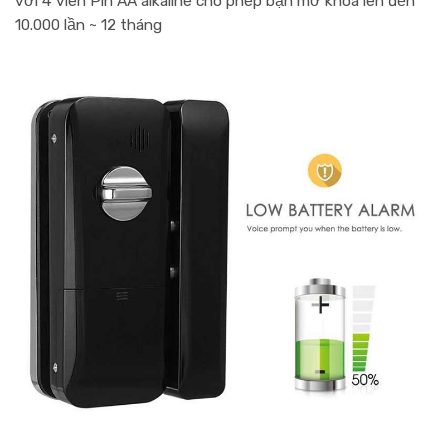
với 4 viên Pin AA alkaline cho phép bạn mở khóa lên đến
10.000 lần ~ 12 tháng