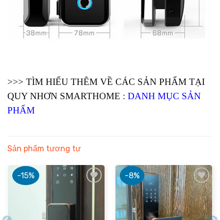
>>> TÌM HIỂU THÊM VỀ CÁC SẢN PHẨM TẠI
QUY NHƠN SMARTHOME :
DANH MỤC SẢN
PHẨM
Sản phẩm tương tự
-15%
-8%
Add to
Add to
wishlist
wishlist