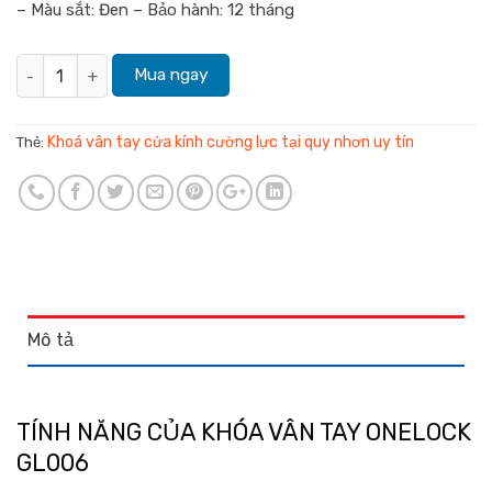
– Màu sắt:
Đen – Bảo hành: 12 tháng
Khóa vân tay OneLock GL006 (Kính cường lực) số lượng
Mua ngay
Khoá vân tay cửa kính cường lực tại quy nhơn uy tín
Thẻ:
Mô tả
TÍNH NĂNG CỦA KHÓA VÂN TAY ONELOCK
GL006