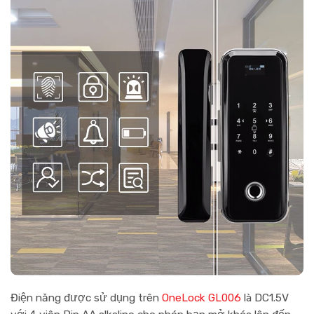
Điện năng được sử dụng trên
OneLock GL006
là DC1.5V