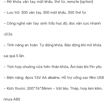
3,500,000 ₫.
– Mở khóa:
vân tay, mật khẩu, thẻ từ, remote (option)
– Lưu trữ:
300 vân tay, 300 mật khẩu, 300 thẻ từ
– Công nghệ vân tay:
sinh trắc học độ, đọc vân cực nhanh
<0.5s
– Tính năng an toàn:
Tự động khóa, Báo động khi mở khóa
sai quá 5 lần
– Tích hợp chuông cửa trên thân khóa, Âm báo khi Pin yếu
– Điện năng:
4pcs 1.5V AA alkaline, Hỗ trợ cổng sạc Mini USB
– Kích thước:
200*76*38mm – Vật liệu: Thép, hợp kim kẽm,
nhựa ABS