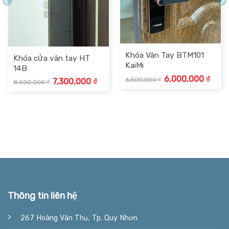
Khóa Vân Tay BTM101
Khóa cửa vân tay HT
KaiMi
14B
Giá
Giá
6,000,000
₫
6,500,000
₫
Giá
Giá
7,300,000
₫
8,500,000
₫
gốc
hiện
gốc
hiện
là:
tại
là:
tại
6,500,000 ₫.
là:
8,500,000 ₫.
là:
0,000 ₫.
6,000
7,300,000 ₫.
Thông tin liên hệ
267 Hoàng Văn Thụ, Tp. Quy Nhơn