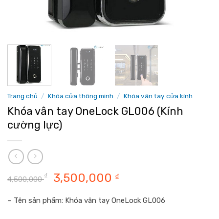
Trang chủ
/
Khóa cửa thông minh
/
Khóa vân tay cửa kính
Khóa vân tay OneLock GL006 (Kính
cường lực)
Giá
Giá
3,500,000
₫
₫
4,500,000
gốc
hiện
là:
tại
– Tên sản phẩm
: Khóa vân tay OneLock GL006
4,500,000 ₫.
là: