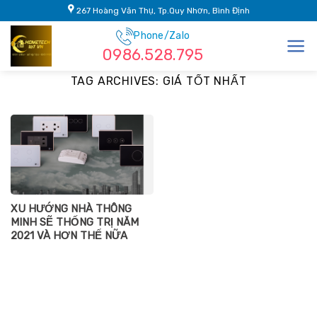
Skip
267 Hoàng Văn Thụ, Tp.Quy Nhơn, Bình Định
to
Phone/Zalo
content
0986.528.795
TAG ARCHIVES:
GIÁ TỐT NHẤT
XU HƯỚNG NHÀ THÔNG
MINH SẼ THỐNG TRỊ NĂM
2021 VÀ HƠN THẾ NỮA